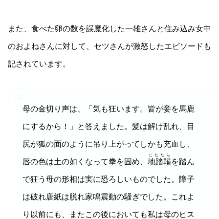
また、食べた卵の数を誤魔化した一雄さんと住み込み女中
のおよねさんに対して、セツさんが激怒したエピソードも
記されています。
母の金切り声は、「気も狂います。皆が妾を馬鹿
にするから！」と答えました。髪は解け乱れ、目
尻が狐の面のように吊り上がってしかも充血し、
じたたら
唇の色は土の如くなって拳を固め、
地踏鞴
を踏ん
で狂う母の形相は実に恐ろしいものでした。障子
は破れ唐紙は脱れ家鳴震動の騒ぎでした。これよ
り以前にも、またこの後においても私は母のヒス