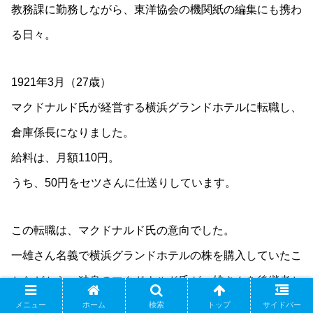
教務課に勤務しながら、東洋協会の機関紙の編集にも携わ
る日々。
1921年3月（27歳）
マクドナルド氏が経営する横浜グランドホテルに転職し、
倉庫係長になりました。
給料は、月額110円。
うち、50円をセツさんに仕送りしています。
この転職は、マクドナルド氏の意向でした。
一雄さん名義で横浜グランドホテルの株を購入していたこ
となどから、独身のマクドナルド氏が一雄さんを後継者と
して考えていたと思われます。
メニュー
ホーム
検索
トップ
サイドバー