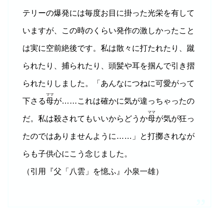
テリーの爆発には毎度お目に掛った光栄を有して
いますが、この時のくらい発作の激しかったこと
は実に空前絶後です。私は散々に打たれたり、蹴
られたり、捕られたり、頭髪や耳を掴んで引き摺
られたりしました。「あんなにつねに可愛がって
ママ
下さる
母
が……これは確かに気が違っちゃったの
ママ
だ。私は殺されてもいいからどうか
母
が気が狂っ
たのではありませんように……」と打擲されなが
らも子供心にこう念じました。
（引用『父「八雲」を憶ふ』小泉一雄）