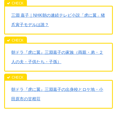
三淵 嘉子｜NHK朝の連続テレビ小説「虎に翼」猪
爪寅子モデルは誰？
朝ドラ『虎に翼』三淵嘉子の家族（両親・弟・２
人の夫・子供たち・子孫）
朝ドラ『虎に翼』三淵嘉子の出身校とロケ地・小
田原市の甘柑荘