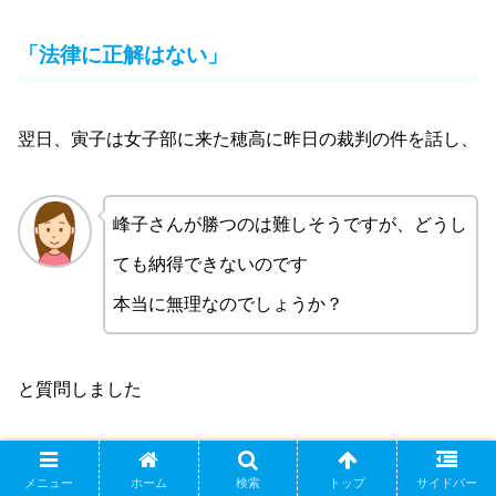
「法律に正解はない」
翌日、寅子は女子部に来た穂高に昨日の裁判の件を話し、
峰子さんが勝つのは難しそうですが、どうし
ても納得できないのです
本当に無理なのでしょうか？
と質問しました
さあ どうだろう
メニュー
ホーム
検索
トップ
サイドバー