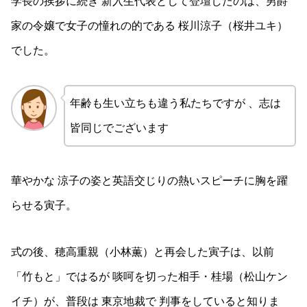
学長の挨拶に続き 新入生代表として登壇したのは、男爵
家の令嬢で女子の憧れの的である 桜川涼子（桜井ユキ）
でした。
年齢も生い立ちも違う私たちですが 、志は
皆同じでございます
華やかな 涼子の姿と英語交じりの熱いスピーチに胸を躍
らせる寅子。
式の後、穂高重親（小林薫）と再会した寅子は、以前
「竹もと」ではるが 啖呵を切った相手・桂場（松山ケン
イチ）が、普段は 東京地裁で 判事をしていると知りま