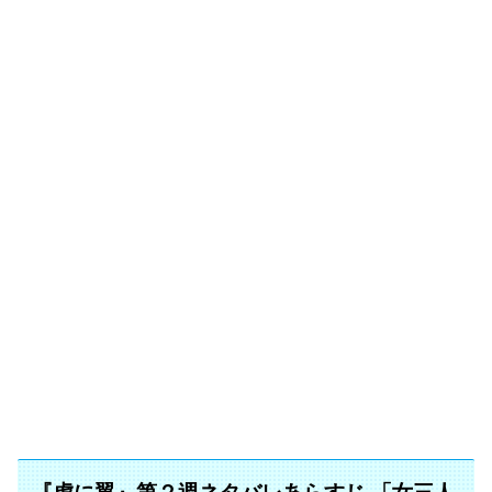
『虎に翼』第２週ネタバレあらすじ 「女三人