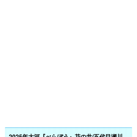
2025年大河『べらぼう』花の井/五代目瀬川