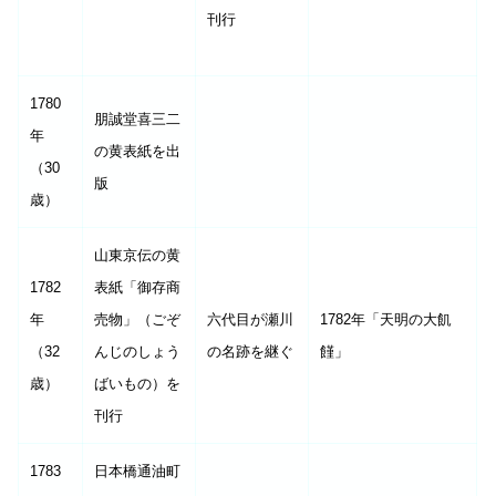
刊行
1780
朋誠堂喜三二
年
の黄表紙を出
（30
版
歳）
山東京伝の黄
1782
表紙「御存商
年
売物」（ごぞ
六代目が瀬川
1782年「天明の大飢
（32
んじのしょう
の名跡を継ぐ
饉」
歳）
ばいもの）を
刊行
1783
日本橋通油町