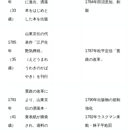
年
に進出、洒落
1784年田沼意知、刺
（33
本をはじめと
殺
歳）
した本を出版
山東京伝の代
1785
表作「江戸生
年
艶気樺焼」
1787年松平定信「寛
（35
（えどうまれ
政の改革」
歳）
うわきのかば
やき）を刊行
寛政の改革に
1791
より、山東京
1790年出版物の規制
年
伝の洒落本・
強化
（41
黄表紙が摘発
1792年ラスクマン来
歳）
され、過料の
航・林子平処罰