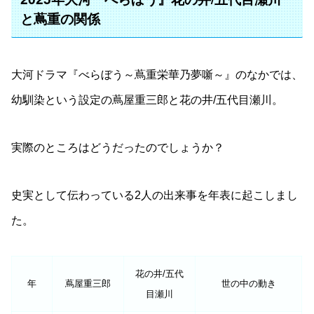
と蔦重の関係
大河ドラマ『べらぼう～蔦重栄華乃夢噺～』のなかでは、
幼馴染という設定の蔦屋重三郎と花の井/五代目瀬川。
実際のところはどうだったのでしょうか？
史実として伝わっている2人の出来事を年表に起こしまし
た。
花の井/五代
年
蔦屋重三郎
世の中の動き
目瀬川