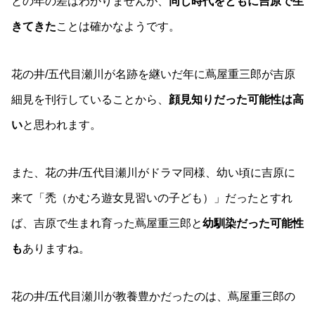
との年の差はわかりませんが、
同じ時代をともに吉原で生
きてきた
ことは確かなようです。
花の井/五代目瀬川が名跡を継いだ年に蔦屋重三郎が吉原
細見を刊行していることから、
顔見知りだった可能性は高
い
と思われます。
また、花の井/五代目瀬川がドラマ同様、幼い頃に吉原に
来て「禿（かむろ遊女見習いの子ども）」だったとすれ
ば、吉原で生まれ育った蔦屋重三郎と
幼馴染だった可能性
も
ありますね。
花の井/五代目瀬川が教養豊かだったのは、蔦屋重三郎の