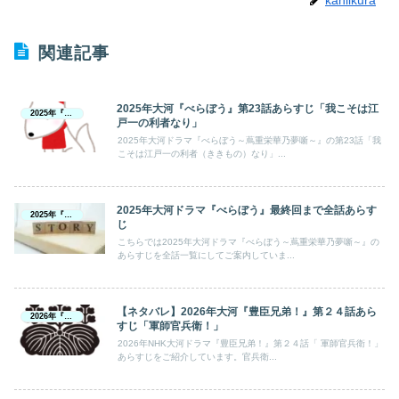
kaniikura
関連記事
2025年大河『べらぼう』第23話あらすじ「我こそは江
2025年『べらぼう』
戸一の利者なり」
2025年大河ドラマ『べらぼう～蔦重栄華乃夢噺～』の第23話「我
こそは江戸一の利者（ききもの）なり」...
2025年大河ドラマ『べらぼう』最終回まで全話あらす
2025年『べらぼう』
じ
こちらでは2025年大河ドラマ『べらぼう～蔦重栄華乃夢噺～』の
あらすじを全話一覧にしてご案内していま...
【ネタバレ】2026年大河『豊臣兄弟！』第２４話あら
2026年『豊臣兄弟！』
すじ「軍師官兵衛！」
2026年NHK大河ドラマ『豊臣兄弟！』第２４話「 軍師官兵衛！」
あらすじをご紹介しています。官兵衛...