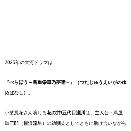
2025年の大河ドラマは
『べらぼう～蔦重栄華乃夢噺～』（つたじゅうえいがのゆ
めばなし）。
小芝風花さん演じる
花の井/五代目瀬川
は、主人公・蔦屋
重三郎（横浜流星）の幼馴染としてともに助け合いながら