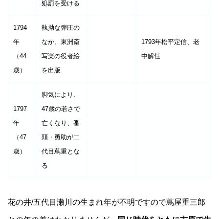
処罰を受ける
1794
執拗な弾圧の
年
なか、東洲斎
1793年松平定信、老
（44
写楽の役者絵
中解任
歳）
を出版
脚気により、
1797
47歳の若さで
年
亡くなり、番
（47
頭・勇助が二
歳）
代目蔦重とな
る
花の井/五代目瀬川の生まれ年が不明ですので蔦屋重三郎