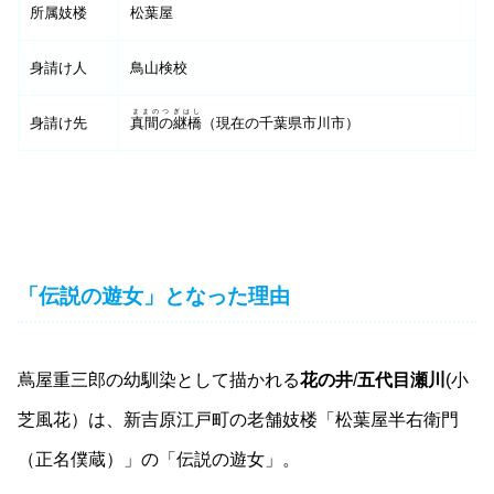
所属妓楼
松葉屋
身請け人
鳥山検校
ままのつぎはし
身請け先
真間の継橋
（現在の千葉県市川市）
「伝説の遊女」となった理由
蔦屋重三郎の幼馴染として描かれる
花の井
/
五代目瀬川
(小
芝風花）は、新吉原江戸町の老舗妓楼「松葉屋半右衛門
（正名僕蔵）」の「伝説の遊女」。