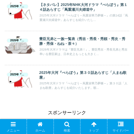
【ネタバレ】2025年NHK大河ドラマ『べらぼう』第１
2025年『べらぼう』
４話あらすじ「蔦重瀬川夫婦道中」
2025年大河ドラマ『べらぼう～蔦重栄華乃夢噺～』の第14話「蔦
重瀬川夫婦道中」あらすじを紹介いたし...
豊臣兄弟と一族一覧表（秀吉・秀長・秀頼・秀次・秀
2026年『豊臣兄弟！』
勝・秀保・ねね・茶々）
2026年大河ドラマは『豊臣兄弟！』。豊臣秀吉・秀長兄弟と秀吉
率いる豊臣家は、日本史上もっとも大きく...
2025年大河『べらぼう』第３０話あらすじ「人まね歌
2025年『べらぼう』
麿」
2025年大河ドラマ『べらぼう～蔦重栄華乃夢噺～』第３０話「人
まね歌麿」あらすじを紹介いたします。順...
スポンサーリンク
メニュー
ホーム
検索
トップ
サイドバー