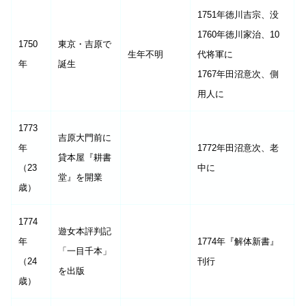
1751年徳川吉宗、没
1760年徳川家治、10
1750
東京・吉原で
生年不明
代将軍に
年
誕生
1767年田沼意次、側
用人に
1773
吉原大門前に
年
1772年田沼意次、老
貸本屋『耕書
（23
中に
堂』を開業
歳）
1774
遊女本評判記
年
1774年『解体新書』
「一目千本」
（24
刊行
を出版
歳）