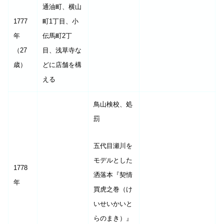
通油町、横山
1777
町1丁目、小
年
伝馬町2丁
（27
目、浅草寺な
歳）
どに店舗を構
える
鳥山検校、処
罰
五代目瀬川を
モデルとした
1778
洒落本『契情
年
買虎之巻（け
いせいかいと
らのまき）』