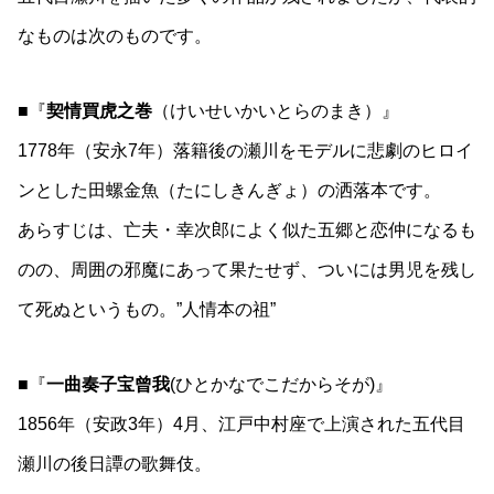
なものは次のものです。
■『
契情買虎之巻
（けいせいかいとらのまき）』
1778年（安永7年）落籍後の瀬川をモデルに悲劇のヒロイ
ンとした田螺金魚（たにしきんぎょ）の洒落本です。
あらすじは、亡夫・幸次郎によく似た五郷と恋仲になるも
のの、周囲の邪魔にあって果たせず、ついには男児を残し
て死ぬというもの。”人情本の祖”
■『
一曲奏子宝曾我
(ひとかなでこだからそが)』
1856年（安政3年）4月、江戸中村座で上演された五代目
瀬川の後日譚の歌舞伎。