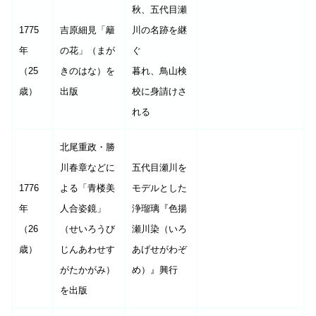
秋、五代目瀬
1775
吉原細見「籬
川の名跡を継
年
の花」（まが
ぐ
（25
きのはな）を
暮れ、鳥山検
歳）
出版
校に身請けさ
れる
北尾重政・勝
川春章などに
五代目瀬川を
1776
よる「青楼美
モデルとした
年
人合姿鏡」
浄瑠璃『色揚
（26
（せいろうび
瀬川染（いろ
歳）
じんあわせす
あげせがわぞ
がたかがみ）
め）』興行
を出版