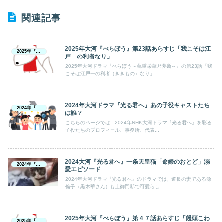
関連記事
2025年大河『べらぼう』第23話あらすじ「我こそは江
2025年『べらぼう』
戸一の利者なり」
2025年大河ドラマ『べらぼう～蔦重栄華乃夢噺～』の第23話「我
こそは江戸一の利者（ききもの）なり」...
2024年大河ドラマ『光る君へ』あの子役キャストたち
2024年『光る君へ』
は誰？
こちらのページでは、2024年NHK大河ドラマ『光る君へ』を彩る
子役たちのプロフィール、事務所、代表...
2024大河『光る君へ』一条天皇猫「命婦のおとど」溺
2024年『光る君へ』
愛エピソード
2024年大河ドラマ『光る君へ』のドラマでは、道長の妻である源
倫子（黒木華さん）も土御門邸で可愛らし...
2025年大河『べらぼう』第４７話あらすじ「饅頭こわ
2025年『べらぼう』