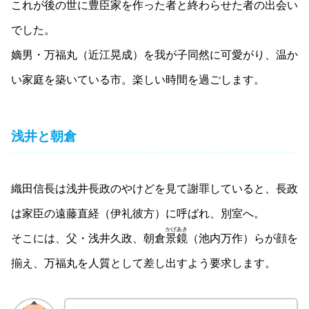
これが後の世に豊臣家を作った者と終わらせた者の出会い
でした。
嫡男・万福丸（近江晃成）を我が子同然に可愛がり、温か
い家庭を築いている市。楽しい時間を過ごします。
浅井と朝倉
織田信長は浅井長政のやけどを見て謝罪していると、長政
は家臣の遠藤直経（伊礼彼方）に呼ばれ、別室へ。
かげあき
そこには、父・浅井久政、朝倉
景鏡
（池内万作）らが顔を
揃え、万福丸を人質として差し出すよう要求します。