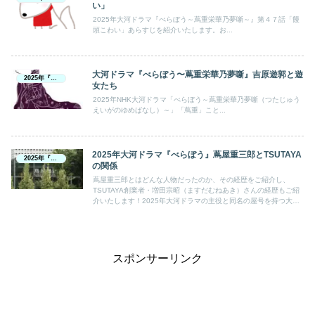
い」
2025年大河ドラマ『べらぼう～蔦重栄華乃夢噺～』第４７話「饅
頭こわい」あらすじを紹介いたします。お...
大河ドラマ『べらぼう〜蔦重栄華乃夢噺』吉原遊郭と遊
2025年『べらぼう』
女たち
2025年NHK大河ドラマ「べらぼう～蔦重栄華乃夢噺（つたじゅう
えいがのゆめばなし）～」「蔦重」こと...
2025年大河ドラマ『べらぼう』蔦屋重三郎とTSUTAYA
2025年『べらぼう』
の関係
蔦屋重三郎とはどんな人物だったのか、その経歴をご紹介し、
TSUTAYA創業者・増田宗昭（ますだむねあき）さんの経歴もご紹
介いたします！2025年大河ドラマの主役と同名の屋号を持つ大企
業。その関係と共通点について、ご一読いただければと思います。
スポンサーリンク