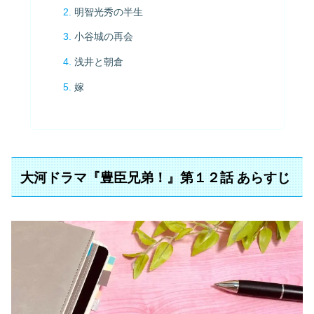
明智光秀の半生
小谷城の再会
浅井と朝倉
嫁
大河ドラマ『豊臣兄弟！』第１２話 あらすじ