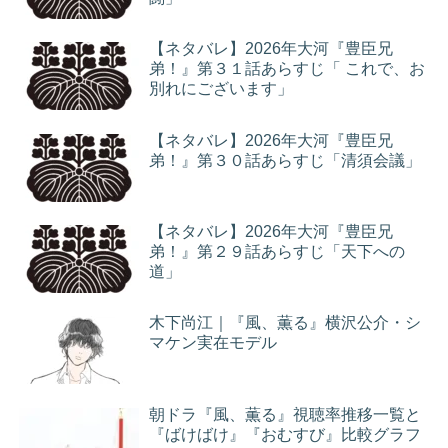
【ネタバレ】2026年大河『豊臣兄
弟！』第３１話あらすじ「 これで、お
別れにございます」
【ネタバレ】2026年大河『豊臣兄
弟！』第３０話あらすじ「清須会議」
【ネタバレ】2026年大河『豊臣兄
弟！』第２９話あらすじ「天下への
道」
木下尚江｜『風、薫る』横沢公介・シ
マケン実在モデル
朝ドラ『風、薫る』視聴率推移一覧と
『ばけばけ』『おむすび』比較グラフ