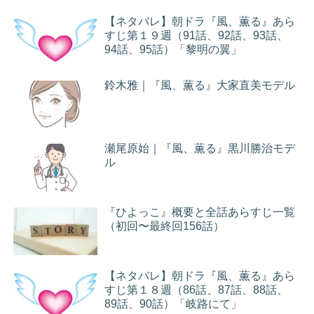
【ネタバレ】朝ドラ『風、薫る』あら
すじ第１９週（91話、92話、93話、
94話、95話）「黎明の翼」
鈴木雅｜『風、薫る』大家直美モデル
瀬尾原始｜『風、薫る』黒川勝治モデ
ル
『ひよっこ』概要と全話あらすじ一覧
（初回〜最終回156話）
【ネタバレ】朝ドラ『風、薫る』あら
すじ第１８週（86話、87話、88話、
89話、90話）「岐路にて」