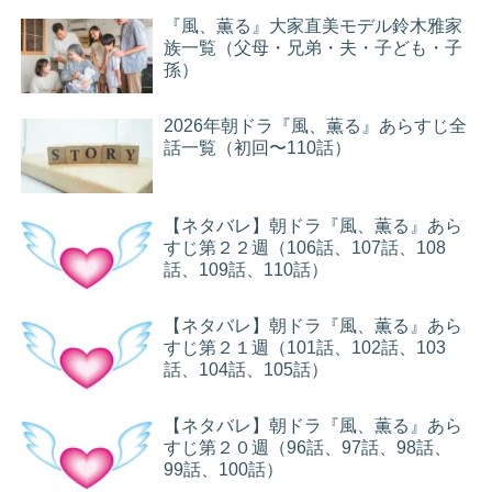
『風、薫る』大家直美モデル鈴木雅家
族一覧（父母・兄弟・夫・子ども・子
孫）
2026年朝ドラ『風、薫る』あらすじ全
話一覧（初回〜110話）
【ネタバレ】朝ドラ『風、薫る』あら
すじ第２２週（106話、107話、108
話、109話、110話）
【ネタバレ】朝ドラ『風、薫る』あら
すじ第２１週（101話、102話、103
話、104話、105話）
【ネタバレ】朝ドラ『風、薫る』あら
すじ第２０週（96話、97話、98話、
99話、100話）