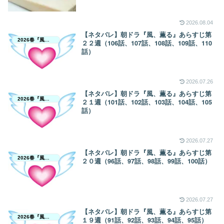
2026.08.04
【ネタバレ】朝ドラ『風、薫る』あらすじ第
2026春『風、薫る』
２２週（106話、107話、108話、109話、110
話）
2026.07.26
【ネタバレ】朝ドラ『風、薫る』あらすじ第
2026春『風、薫る』
２１週（101話、102話、103話、104話、105
話）
2026.07.27
【ネタバレ】朝ドラ『風、薫る』あらすじ第
2026春『風、薫る』
２０週（96話、97話、98話、99話、100話）
2026.07.27
【ネタバレ】朝ドラ『風、薫る』あらすじ第
2026春『風、薫る』
１９週（91話、92話、93話、94話、95話）