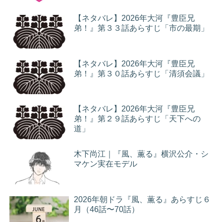
【ネタバレ】2026年大河『豊臣兄
弟！』第３３話あらすじ「市の最期」
【ネタバレ】2026年大河『豊臣兄
弟！』第３０話あらすじ「清須会議」
【ネタバレ】2026年大河『豊臣兄
弟！』第２９話あらすじ「天下への
道」
木下尚江｜『風、薫る』横沢公介・シ
マケン実在モデル
2026年朝ドラ『風、薫る』あらすじ６
月（46話〜70話）